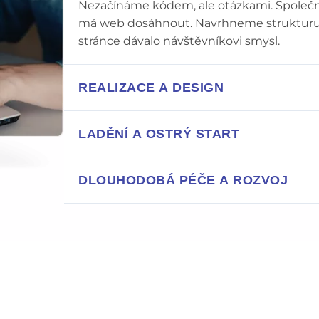
Nezačínáme kódem, ale otázkami. Společně
má web dosáhnout. Navrhneme strukturu a
stránce dávalo návštěvníkovi smysl.
REALIZACE A DESIGN
Vdechneme vašemu webu život. Používáme
LADĚNÍ A OSTRÝ START
rychlost, bezpečnost a špičkový vzhled. Vy 
našima rukama reálné obrysy.
Předtím, než web uvidí svět, ho pečlivě 
DLOUHODOBÁ PÉČE A ROZVOJ
zařízeních, rychlost načítání i zabezpeče
je vše na 100 % vyladěné.
Spuštěním webu to pro nás nekončí. Postar
vždy aktuální a technicky fit. Vy se může
zatímco my hlídáme váš online prostor.