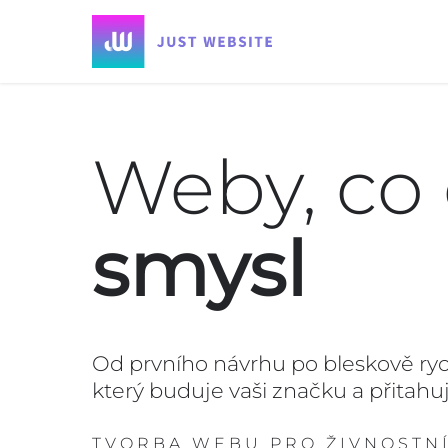
Weby, co 
smysl
Od prvního návrhu po bleskově ryc
který buduje vaši značku a přitahu
TVORBA WEBU PRO ŽIVNOSTNÍ