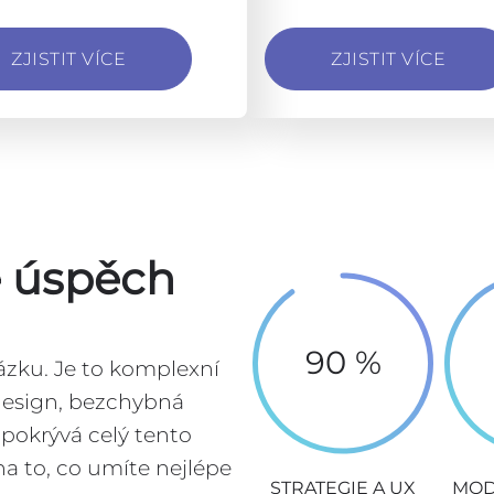
ZJISTIT VÍCE
ZJISTIT VÍCE
e úspěch
90 %
zku. Je to komplexní
design, bezchybná
 pokrývá celý tento
na to, co umíte nejlépe
STRATEGIE A UX
MOD