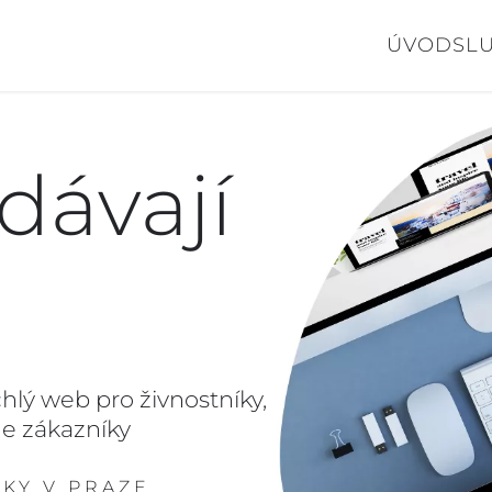
ÚVOD
SL
dávají
hlý web pro živnostníky,
je zákazníky
KY V PRAZE