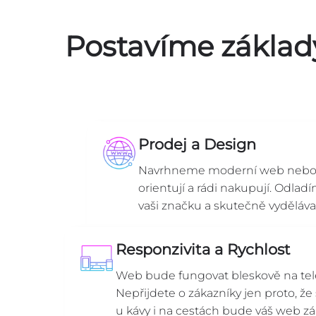
Postavíme základ
Prodej a Design
Navrhneme moderní web nebo e
orientují a rádi nakupují. Odlad
vaši značku a skutečně vydělával
Responzivita a Rychlost
Web bude fungovat bleskově na telef
Nepřijdete o zákazníky jen proto, že 
u kávy i na cestách bude váš web zář