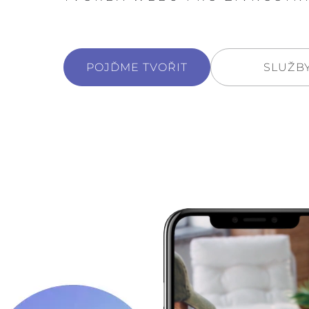
POJĎME TVOŘIT
SLUŽB