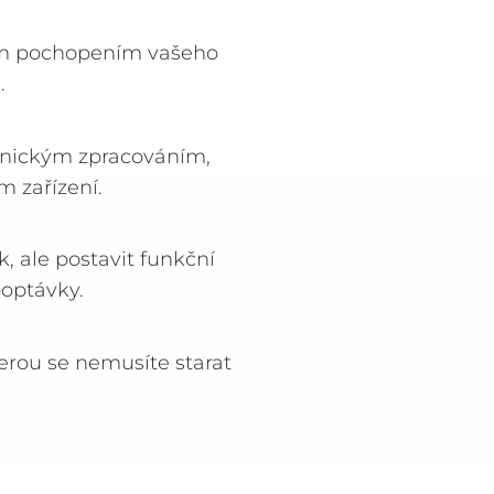
ým pochopením vašeho
.
chnickým zpracováním,
m zařízení.
, ale postavit funkční
poptávky.
terou se nemusíte starat