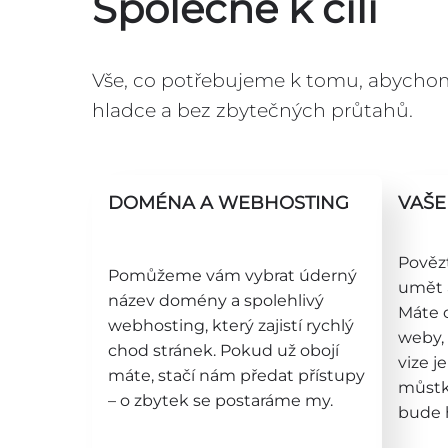
Společně k cíli
Vše, co potřebujeme k tomu, abychom 
hladce a bez zbytečných průtahů.
DOMÉNA A WEBHOSTING
VAŠE 
Pověz
Pomůžeme vám vybrat úderný
umět a
název domény a spolehlivý
Máte 
webhosting, který zajistí rychlý
weby, 
chod stránek. Pokud už obojí
vize j
máte, stačí nám předat přístupy
můstk
– o zbytek se postaráme my.
bude 