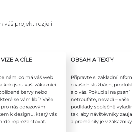
váš projekt rozjeli
VIZE A CÍLE
OBSAH A TEXTY
te nám, co má váš web
Připravte si základní info
 kdo jsou vaši zákazníci.
o vašich službách, produ
oblíbené barvy nebo
a o vás. Pokud si na psaní
které se vám líbí? Vaše
netroufáte, nevadí – vaše
e pro nás odrazovým
podklady společně vylad
em k designu, který vás
tak, aby návštěvníky zauja
hrdě reprezentovat.
a proměnily je v zákazníky