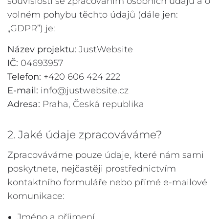
souvislosti se zpracováním osobních údajů a o
volném pohybu těchto údajů (dále jen:
„GDPR”) je:
Název projektu:
JustWebsite
IČ:
04693957
Telefon:
+420 606 424 222
E-mail:
info@justwebsite.cz
Adresa:
Praha, Česká republika
2. Jaké údaje zpracováváme?
Zpracováváme pouze údaje, které nám sami
poskytnete, nejčastěji prostřednictvím
kontaktního formuláře nebo přímé e-mailové
komunikace:
Jméno a příjmení